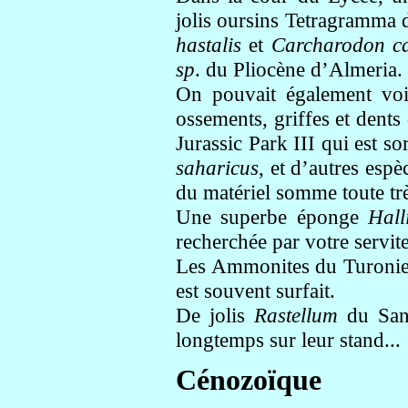
jolis oursins Tetragramma 
hastalis
et
Carcharodon ca
sp
. du Pliocène d’Almeria.
On pouvait également voi
ossements, griffes et dents
Jurassic Park III qui est so
saharicus
, et d’autres espè
du matériel somme toute tr
Une superbe éponge
Hall
recherchée par votre servit
Les Ammonites du Turonien
est souvent surfait.
De jolis
Rastellum
du Sant
longtemps sur leur stand...
Cénozoïque