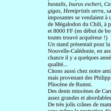
hastalis
,
Isurus escheri
,
Ca
gigas
,
Hemipristis serra
, s
imposantes se vendaient à u
de Mégalodon du Chili, à p
et 8000 FF (en début de bou
toutes trouvé acquéreur !)
Un stand présentait pour l
Nouvelle-Calédonie, en assez
chance il y a quelques ann
qualité...
Citons aussi chez notre a
mais provenant des Philippi
Pliocène de Rumst.
Des dents miocènes de Caro
assez grandes et abordable
De très jolis crânes de ma