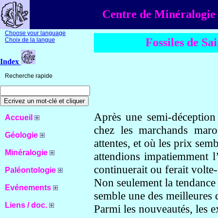
Centre de Minéralogie 
Choose your language
Fossiles de Sa
Choix de la langue
Index
Recherche rapide
Après une semi-déception 
Accueil
chez les marchands maroc
Géologie
attentes, et où les prix se
Minéralogie
attendions impatiemment l’
continuerait ou ferait volte-
Paléontologie
Non seulement la tendance 
Evénements
semble une des meilleures q
Liens / doc.
Parmi les nouveautés, les 