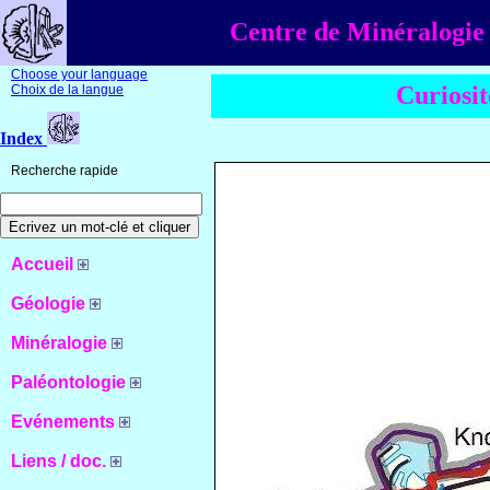
Centre de Minéralogie 
Choose your language
Curiosit
Choix de la langue
Index
Recherche rapide
Accueil
Géologie
Minéralogie
Paléontologie
Evénements
Liens / doc.