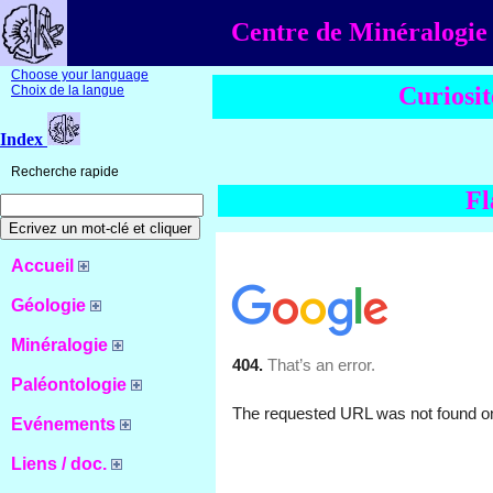
Centre de Minéralogie 
Choose your language
Curiosit
Choix de la langue
Index
Recherche rapide
Fl
Accueil
Géologie
Minéralogie
Paléontologie
Evénements
Liens / doc.