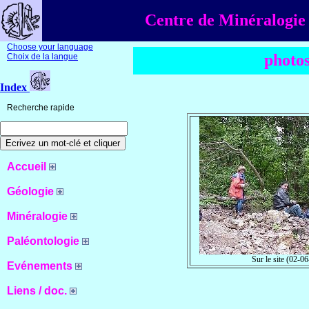
Centre de Minéralogie 
Choose your language
photos
Choix de la langue
Index
Recherche rapide
Accueil
Géologie
Minéralogie
Paléontologie
Sur le site (02-0
Evénements
Liens / doc.