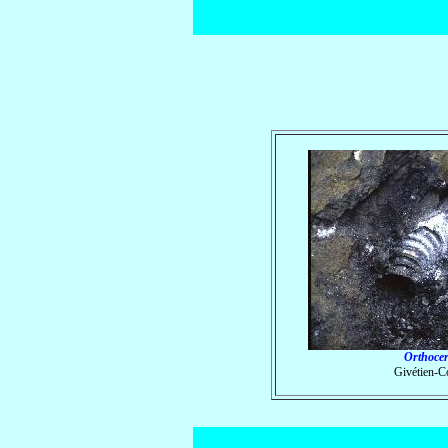
Orthocer
Givétien-C