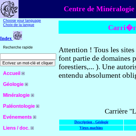
Centre de Minéralogie 
Choose your language
Choix de la langue
Carri�r
Index
Recherche rapide
Attention ! Tous les site
font partie de domaines p
forestiers,... ). Une autor
Accueil
entendu absolument oblig
Géologie
Minéralogie
Paléontologie
Carrière "
Evénements
Description - Géologie
Liens / doc.
Vieux-machins