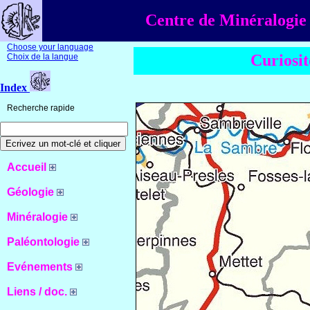
Centre de Minéralogie 
Choose your language
Curiosit
Choix de la langue
Index
Recherche rapide
Accueil
Géologie
Minéralogie
Paléontologie
Evénements
Liens / doc.