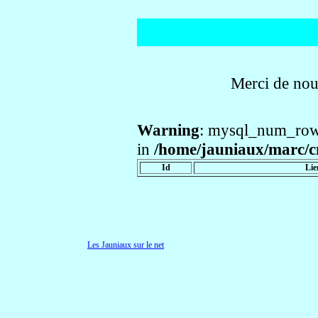
Merci de no
Warning
: mysql_num_rows
in
/home/jauniaux/marc/cm
Id
Lie
Les Jauniaux sur le net