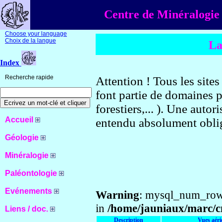
Centre de Minéralogie 
Choose your language
Choix de la langue
La
Index
Recherche rapide
Attention ! Tous les site
font partie de domaines p
forestiers,... ). Une autor
Accueil
entendu absolument oblig
Géologie
Minéralogie
Paléontologie
Evénements
Warning
: mysql_num_rows
in
/home/jauniaux/marc/c
Liens / doc.
Description
Vues aéri