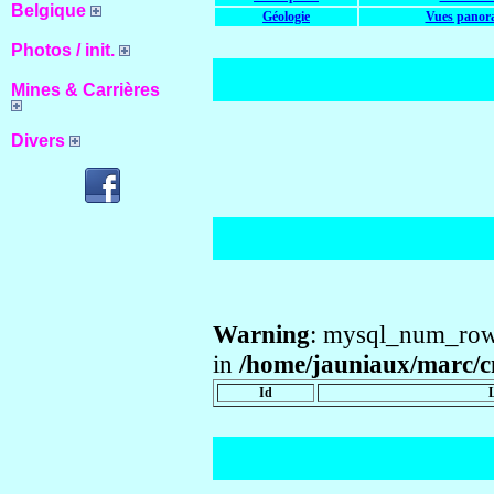
Belgique
Géologie
Vues panor
Photos / init.
Mines & Carrières
Divers
Warning
: mysql_num_rows
in
/home/jauniaux/marc/cm
Id