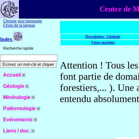
Centre de Mi
Choose your language
Choix de la langue
Description - Géologie
Index
Vieux-machins
Recherche rapide
Attention ! Tous les
font partie de doma
Accueil
forestiers,... ). Une
Géologie
entendu absolument 
Minéralogie
Paléontologie
Evénements
Liens / doc.