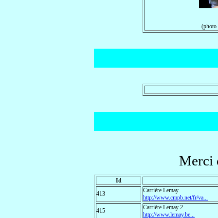
(photo
Merci
Id
Carrière Lemay
413
http://www.cmpb.net/fr/va...
Carrière Lemay 2
415
http://www.lemay.be...